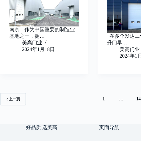
南京，作为中国重要的制造业
基地之一，拥…
在多个发达工
美高门业
升门早…
2024年1月18日
美高门业
2024年1
1
…
14
上一页
好品质 选美高
页面导航